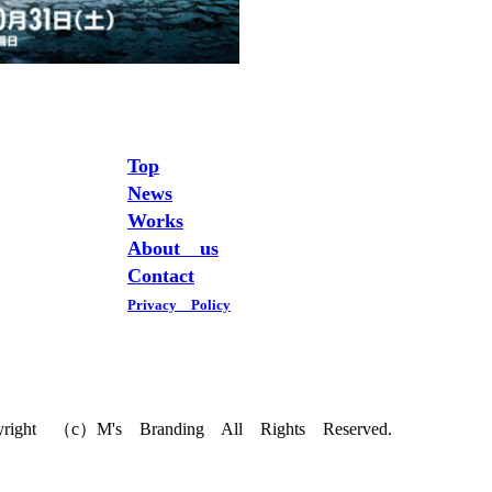
Top
News
Works
About us
Contact
Privacy Policy
yright （c）M's Branding All Rights Reserved.