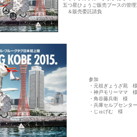
五つ星ひょうご販売ブースの管理
＆販売委託請負
参加
・元祖ぎょうざ苑 
・神戸モリーママ 
・角谷藤兵衛 様
・兵庫セルプセンタ
・じゅげむ 様