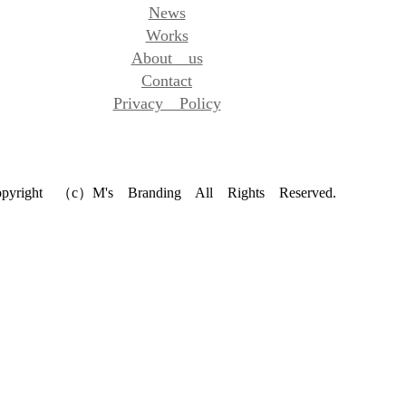
News
Works
About us
Contact
Privacy Policy
pyright （c）M's Branding All Rights Reserved.